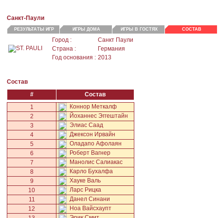
Санкт-Паули
РЕЗУЛЬТАТЫ ИГР
ИГРЫ ДОМА
ИГРЫ В ГОСТЯХ
СОСТАВ
Город :
Санкт Паули
Страна :
Германия
Год основания :
2013
Состав
#
Состав
Коннор Меткалф
1
Йоханнес Эггештайн
2
Элиас Саад
3
Джексон Ирвайн
4
Оладапо Афолаян
5
Роберт Вагнер
6
Манолис Салиакас
7
Карло Бухалфа
8
Хауке Валь
9
Ларс Рицка
10
Данел Синани
11
Ноа Вайсхаупт
12
Эрик Смит