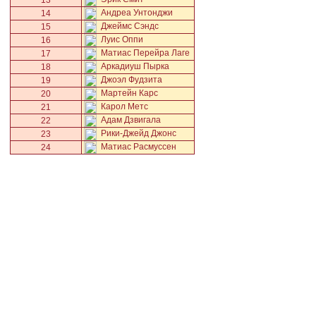
13
Андреа Унтонджи
14
Джеймс Сэндс
15
Луис Оппи
16
Матиас Перейра Лаге
17
Аркадиуш Пырка
18
Джоэл Фудзита
19
Мартейн Карс
20
Карол Метс
21
Адам Дзвигала
22
Рики-Джейд Джонс
23
Матиас Расмуссен
24