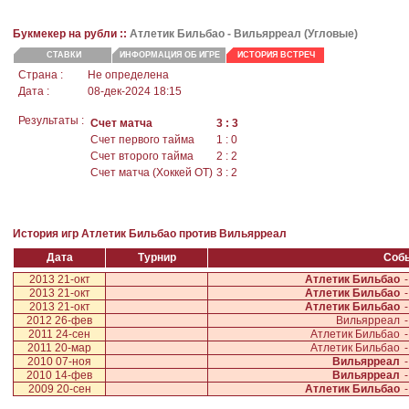
Букмекер на рубли ::
Атлетик Бильбао - Вильярреал (Угловые)
СТАВКИ
ИНФОРМАЦИЯ ОБ ИГРЕ
ИСТОРИЯ ВСТРЕЧ
Страна :
Не определена
Дата :
08-дек-2024 18:15
Результаты :
Счет матча
3 : 3
Счет первого тайма
1 : 0
Счет второго тайма
2 : 2
Счет матча (Хоккей ОТ)
3 : 2
История игр Атлетик Бильбао против Вильярреал
Дата
Турнир
Соб
2013 21-окт
Атлетик Бильбао
-
2013 21-окт
Атлетик Бильбао
-
2013 21-окт
Атлетик Бильбао
-
2012 26-фев
Вильярреал
-
2011 24-сен
Атлетик Бильбао
-
2011 20-мар
Атлетик Бильбао
-
2010 07-ноя
Вильярреал
-
2010 14-фев
Вильярреал
-
2009 20-сен
Атлетик Бильбао
-