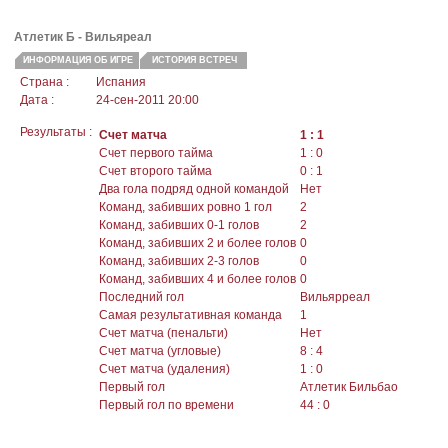
Атлетик Б - Вильяреал
ИНФОРМАЦИЯ ОБ ИГРЕ
ИСТОРИЯ ВСТРЕЧ
Страна :
Испания
Дата :
24-сен-2011 20:00
Результаты :
Счет матча
1 : 1
Счет первого тайма
1 : 0
Счет второго тайма
0 : 1
Два гола подряд одной командой
Нет
Команд, забивших ровно 1 гол
2
Команд, забивших 0-1 голов
2
Команд, забивших 2 и более голов
0
Команд, забивших 2-3 голов
0
Команд, забивших 4 и более голов
0
Последний гол
Вильярреал
Самая результативная команда
1
Счет матча (пенальти)
Нет
Счет матча (угловые)
8 : 4
Счет матча (удаления)
1 : 0
Первый гол
Атлетик Бильбао
Первый гол по времени
44 : 0