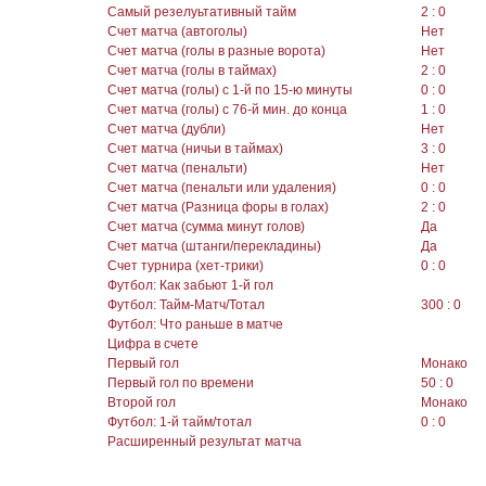
Самый резелуьтативный тайм
2 : 0
Счет матча (автоголы)
Нет
Счет матча (голы в разные ворота)
Нет
Счет матча (голы в таймах)
2 : 0
Счет матча (голы) с 1-й по 15-ю минуты
0 : 0
Счет матча (голы) с 76-й мин. до конца
1 : 0
Счет матча (дубли)
Нет
Счет матча (ничьи в таймах)
3 : 0
Счет матча (пенальти)
Нет
Счет матча (пенальти или удаления)
0 : 0
Счет матча (Разница форы в голах)
2 : 0
Счет матча (сумма минут голов)
Да
Счет матча (штанги/перекладины)
Да
Счет турнира (хет-трики)
0 : 0
Футбол: Как забьют 1-й гол
Футбол: Тайм-Матч/Тотал
300 : 0
Футбол: Что раньше в матче
Цифра в счете
Первый гол
Монако
Первый гол по времени
50 : 0
Второй гол
Монако
Футбол: 1-й тайм/тотал
0 : 0
Расширенный результат матча