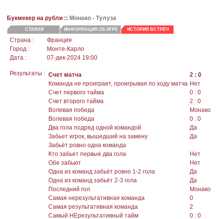
Букмекер на рубли ::
Монако
- Тулуза
СТАВКИ
ИНФОРМАЦИЯ ОБ ИГРЕ
ИСТОРИЯ ВСТРЕЧ
Страна :
Франция
Город :
Монте-Карло
Дата :
07-дек-2024 19:00
Результаты :
Счет матча
2 : 0
Команда не проиграет, проигрывая по ходу матча
Нет
Счет первого тайма
0 : 0
Счет второго тайма
2 : 0
Волевая победа
Монако
Волевая победа
0 : 0
Два гола подряд одной командой
Да
Забьет игрок, вышедший на замену
Да
Забьёт ровно одна команда
Кто забьет первые два гола
Нет
Обе забьют
Нет
Одна из команд забьёт ровно 1-2 гола
Да
Одна из команд забьёт 2-3 гола
Да
Последний гол
Монако
Самая нерезультативная команда
0
Самая результативная команда
2
Самый НЕрезультативный тайм
0 : 0