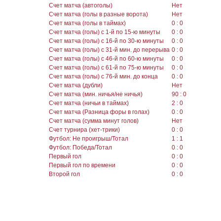
Счет матча (автоголы)
Нет
Счет матча (голы в разные ворота)
Нет
Счет матча (голы в таймах)
0 : 0
Счет матча (голы) с 1-й по 15-ю минуты
0 : 0
Счет матча (голы) с 16-й по 30-ю минуты
0 : 0
Счет матча (голы) с 31-й мин. до перерыва
0 : 0
Счет матча (голы) с 46-й по 60-ю минуты
0 : 0
Счет матча (голы) с 61-й по 75-ю минуты
0 : 0
Счет матча (голы) с 76-й мин. до конца
0 : 0
Счет матча (дубли)
Нет
Счет матча (мин. ничья/не ничья)
90 : 0
Счет матча (ничьи в таймах)
2 : 0
Счет матча (Разница форы в голах)
0 : 0
Счет матча (сумма минут голов)
Нет
Счет турнира (хет-трики)
0 : 0
Футбол: Не проигрыш/Тотал
1 : 1
Футбол: Победа/Тотал
0 : 0
Первый гол
0 : 0
Первый гол по времени
0 : 0
Второй гол
0 : 0