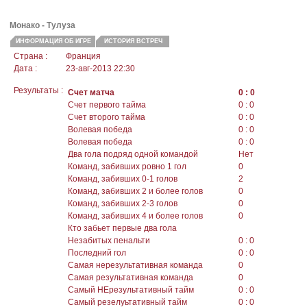
Монако - Тулуза
ИНФОРМАЦИЯ ОБ ИГРЕ
ИСТОРИЯ ВСТРЕЧ
Страна :
Франция
Дата :
23-авг-2013 22:30
Результаты :
Счет матча
0 : 0
Счет первого тайма
0 : 0
Счет второго тайма
0 : 0
Волевая победа
0 : 0
Волевая победа
0 : 0
Два гола подряд одной командой
Нет
Команд, забивших ровно 1 гол
0
Команд, забивших 0-1 голов
2
Команд, забивших 2 и более голов
0
Команд, забивших 2-3 голов
0
Команд, забивших 4 и более голов
0
Кто забьет первые два гола
Незабитых пенальти
0 : 0
Последний гол
0 : 0
Самая нерезультативная команда
0
Самая результативная команда
0
Самый НЕрезультативный тайм
0 : 0
Самый резелуьтативный тайм
0 : 0