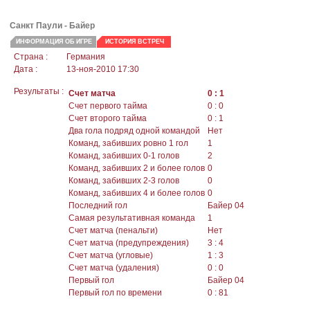
Санкт Паули -
Байер
ИНФОРМАЦИЯ ОБ ИГРЕ
ИСТОРИЯ ВСТРЕЧ
Страна :
Германия
Дата :
13-ноя-2010 17:30
Результаты :
Счет матча
0 : 1
Счет первого тайма
0 : 0
Счет второго тайма
0 : 1
Два гола подряд одной командой
Нет
Команд, забивших ровно 1 гол
1
Команд, забивших 0-1 голов
2
Команд, забивших 2 и более голов
0
Команд, забивших 2-3 голов
0
Команд, забивших 4 и более голов
0
Последний гол
Байер 04
Самая результативная команда
1
Счет матча (пенальти)
Нет
Счет матча (предупреждения)
3 : 4
Счет матча (угловые)
1 : 3
Счет матча (удаления)
0 : 0
Первый гол
Байер 04
Первый гол по времени
0 : 81