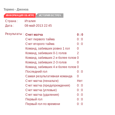
Торино - Дженоа
ИНФОРМАЦИЯ ОБ ИГРЕ
ИСТОРИЯ ВСТРЕЧ
Страна :
Италия
Дата :
08-май-2013 22:45
Результаты :
Счет матча
0 : 0
Счет первого тайма
0 : 0
Счет второго тайма
0 : 0
Команд, забивших ровно 1 гол
0
Команд, забивших 0-1 голов
2
Команд, забивших 2 и более голов
0
Команд, забивших 2-3 голов
0
Команд, забивших 4 и более голов
0
Последний гол
0 : 0
Самая результативная команда
0
Счет матча (пенальти)
Нет
Счет матча (предупреждения)
0 : 0
Счет матча (угловые)
0 : 0
Счет матча (удаления)
0 : 0
Первый гол
0 : 0
Первый гол по времени
0 : 0