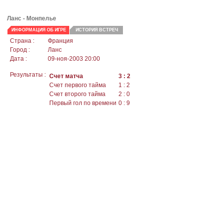
Ланс
- Монпелье
ИНФОРМАЦИЯ ОБ ИГРЕ
ИСТОРИЯ ВСТРЕЧ
Страна :
Франция
Город :
Ланс
Дата :
09-ноя-2003 20:00
Результаты :
Счет матча
3 : 2
Счет первого тайма
1 : 2
Счет второго тайма
2 : 0
Первый гол по времени
0 : 9