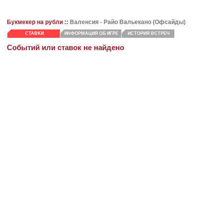
Букмекер на рубли ::
Валенсия -
Райо Вальекано
(Офсайды)
СТАВКИ
ИНФОРМАЦИЯ ОБ ИГРЕ
ИСТОРИЯ ВСТРЕЧ
Событий или ставок не найдено