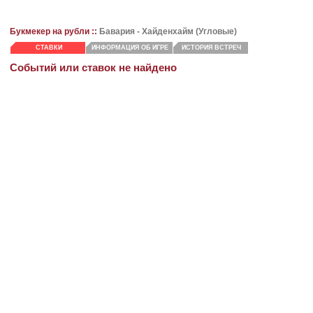
Букмекер на рубли ::
Бавария
- Хайденхайм (Угловые)
СТАВКИ
ИНФОРМАЦИЯ ОБ ИГРЕ
ИСТОРИЯ ВСТРЕЧ
Событий или ставок не найдено