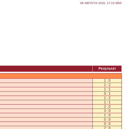
08 АВГУСТА 2026, 17:15 MSK
Результат
1 : 0
1 : 2
1 : 1
0 : 1
1 : 2
1 : 1
2 : 0
3 : 0
1 : 0
0 : 0
0 : 0
2 : 0