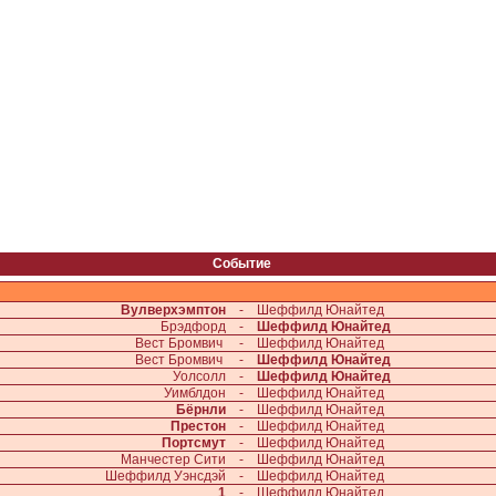
Событие
Вулверхэмптон
-
Шеффилд Юнайтед
Брэдфорд
-
Шеффилд Юнайтед
Вест Бромвич
-
Шеффилд Юнайтед
Вест Бромвич
-
Шеффилд Юнайтед
Уолсолл
-
Шеффилд Юнайтед
Уимблдон
-
Шеффилд Юнайтед
Бёрнли
-
Шеффилд Юнайтед
Престон
-
Шеффилд Юнайтед
Портсмут
-
Шеффилд Юнайтед
Манчестер Сити
-
Шеффилд Юнайтед
Шеффилд Уэнcдэй
-
Шеффилд Юнайтед
1
-
Шеффилд Юнайтед