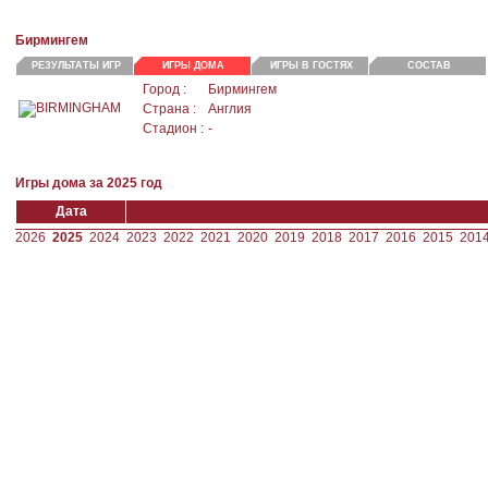
Бирмингем
РЕЗУЛЬТАТЫ ИГР
ИГРЫ ДОМА
ИГРЫ В ГОСТЯХ
СОСТАВ
Город :
Бирмингем
Страна :
Англия
Стадион :
-
Игры дома за 2025 год
Дата
2026
2025
2024
2023
2022
2021
2020
2019
2018
2017
2016
2015
201