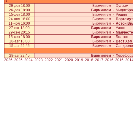
1
29-дек 18:00
Бирмингем
-
Фулхэм
26-дек 18:00
Бирмингем
-
Мидлсбр
15-дек 18:00
Бирмингем
-
Рединг
24-ноя 18:00
Бирмингем
-
Портсмут
11-ноя 16:00
Бирмингем
-
Астон Ви
27-окт 18:00
Бирмингем
-
Уиган
29-сен 20:15
Бирмингем
-
Манчесте
15-сен 18:00
Бирмингем
-
Болтон
18-авг 18:00
Бирмингем
-
Вест Хэм
15-авг 22:45
Бирмингем
-
Сандерл
28-авг 22:45
Бирмингем
-
Херефор
2026
2025
2024
2023
2022
2021
2020
2019
2018
2017
2016
2015
201