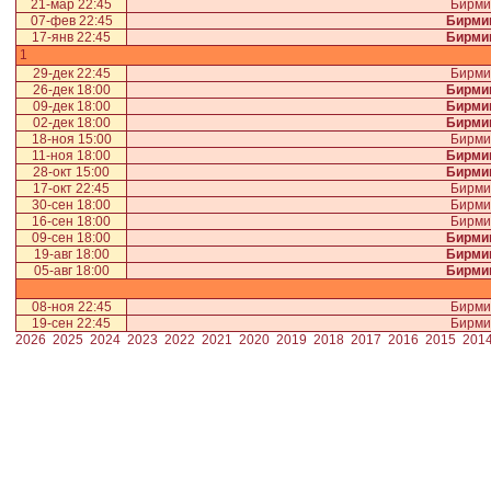
21-мар 22:45
Бирми
07-фев 22:45
Бирми
17-янв 22:45
Бирми
1
29-дек 22:45
Бирми
26-дек 18:00
Бирми
09-дек 18:00
Бирми
02-дек 18:00
Бирми
18-ноя 15:00
Бирми
11-ноя 18:00
Бирми
28-окт 15:00
Бирми
17-окт 22:45
Бирми
30-сен 18:00
Бирми
16-сен 18:00
Бирми
09-сен 18:00
Бирми
19-авг 18:00
Бирми
05-авг 18:00
Бирми
08-ноя 22:45
Бирми
19-сен 22:45
Бирми
2026
2025
2024
2023
2022
2021
2020
2019
2018
2017
2016
2015
201