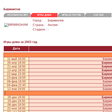
Бирмингем
РЕЗУЛЬТАТЫ ИГР
ИГРЫ ДОМА
ИГРЫ В ГОСТЯХ
СОСТАВ
Город :
Бирмингем
Страна :
Англия
Стадион :
-
Игры дома за 2003 год
Дата
11-май 18:00
Бирми
26-апр 18:00
Бирми
21-апр 18:00
Бирми
12-апр 18:00
Бирми
22-мар 15:00
Бирми
23-фев 19:05
Бирми
08-фев 18:00
Бирми
04-фев 22:45
Бирми
12-янв 19:05
Бирми
1
26-дек 18:00
Бирми
20-дек 18:00
Бирми
06-дек 18:00
Бирми
22-ноя 18:00
Бирми