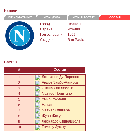
Наполи
РЕЗУЛЬТАТЫ ИГР
ИГРЫ ДОМА
ИГРЫ В ГОСТЯХ
СОСТАВ
Город :
Неаполь
Страна :
Италия
Год основания :
1926
Стадион :
San Paolo
Состав
#
Состав
Джованни Ди Лоренцо
1
Андре Замбо-Ангисса
2
Станислав Лоботка
3
Маттео Политано
4
Амир Рахмани
5
Натан
6
Матиас Оливера
7
Жуан Жезус
8
Леонардо Спинаццола
9
Ромелу Лукаку
10