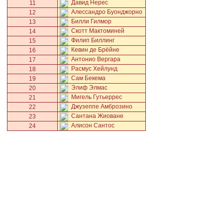
Давид Нерес
11
Алессандро Буонджорно
12
Билли Гилмор
13
Скотт Мактоминей
14
Филип Биллинг
15
Кевин де Брёйне
16
Антонио Вергара
17
Расмус Хейлунд
18
Сам Бекема
19
Элиф Элмас
20
Мигель Гутьеррес
21
Джузеппе Амброзино
22
Сантана Жиоване
23
Алисон Сантос
24