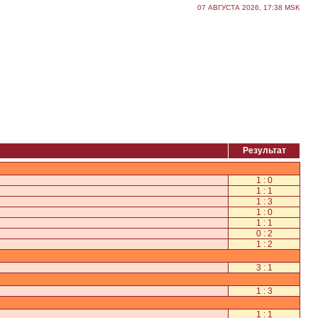
07 АВГУСТА 2026, 17:38 MSK
Результат
1 : 0
1 : 1
1 : 3
1 : 0
1 : 1
0 : 2
1 : 2
3 : 1
1 : 3
1 : 1