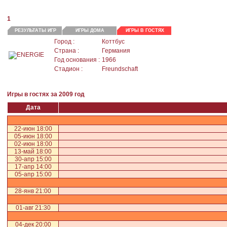
1
РЕЗУЛЬТАТЫ ИГР
ИГРЫ ДОМА
ИГРЫ В ГОСТЯХ
Город :
Коттбус
Страна :
Германия
Год основания :
1966
Стадион :
Freundschaft
Игры в гостях за 2009 год
Дата
22-июн 18:00
05-июн 18:00
02-июн 18:00
13-май 18:00
30-апр 15:00
17-апр 14:00
05-апр 15:00
28-янв 21:00
01-авг 21:30
04-дек 20:00