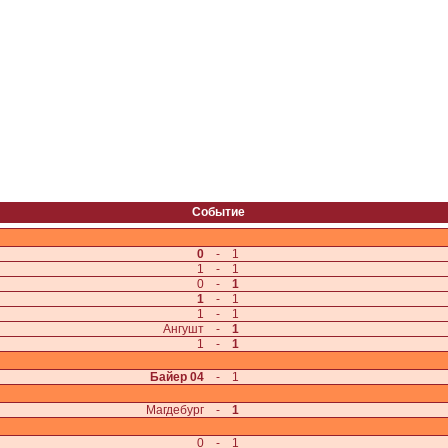
Событие
0
-
1
1
-
1
0
-
1
1
-
1
1
-
1
Ангушт
-
1
1
-
1
Байер 04
-
1
Магдебург
-
1
0
-
1