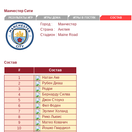
Манчестер Сити
РЕЗУЛЬТАТЫ ИГР
ИГРЫ ДОМА
ИГРЫ В ГОСТЯХ
СОСТАВ
Город :
Манчестер
Страна :
Англия
Стадион :
Maine Road
Состав
#
Состав
Натан Аке
1
Рубен Диаш
2
Родри
3
Бернарду Силва
4
Джон Стоунз
5
Фил Фоден
6
Эрлинг Холанд
7
Рико Льюис
8
Матео Ковачич
9
Йошко Гвардиол
10