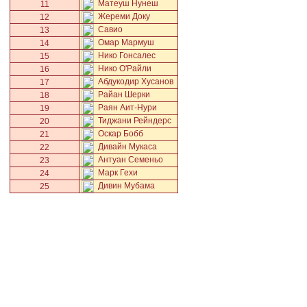
Матеуш Нунеш
11
Жереми Доку
12
Савио
13
Омар Мармуш
14
Нико Гонсалес
15
Нико О'Райли
16
Абдукодир Хусанов
17
Райан Шерки
18
Раян Аит-Нури
19
Тиджани Рейндерс
20
Оскар Бобб
21
Дивайн Мукаса
22
Антуан Семеньо
23
Марк Гехи
24
Дивин Мубама
25