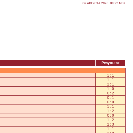
06 АВГУСТА 2026, 08:22 MSK
Результат
1 : 1
1 : 1
2 : 1
1 : 0
0 : 2
0 : 1
0 : 0
1 : 1
1 : 2
0 : 0
1 : 2
2 : 3
1 : 1