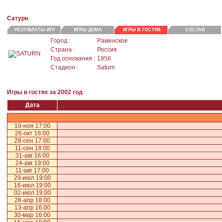
Сатурн
РЕЗУЛЬТАТЫ ИГР
ИГРЫ ДОМА
ИГРЫ В ГОСТЯХ
СОСТАВ
Город :
Раменское
Страна :
Россия
Год основания :
1958
Стадион :
Saturn
Игры в гостях за 2002 год
Дата
10-ноя 17:00
26-окт 16:00
28-сен 17:00
11-сен 18:00
31-авг 16:00
24-авг 19:00
11-авг 17:00
29-июл 19:00
16-июл 19:00
02-июл 19:00
28-апр 18:00
13-апр 16:00
30-мар 16:00