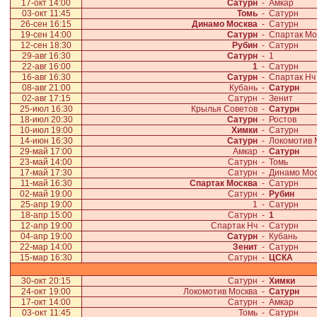
17-окт 14:00
Сатурн
-
Амкар
03-окт 11:45
Томь
-
Сатурн
26-сен 16:15
Динамо Москва
-
Сатурн
19-сен 14:00
Сатурн
-
Спартак Мо
12-сен 18:30
Рубин
-
Сатурн
29-авг 16:30
Сатурн
-
1
22-авг 16:00
1
-
Сатурн
16-авг 16:30
Сатурн
-
Спартак Н
08-авг 21:00
Кубань
-
Сатурн
02-авг 17:15
Сатурн
-
Зенит
25-июл 16:30
Крылья Советов
-
Сатурн
18-июл 20:30
Сатурн
-
Ростов
10-июл 19:00
Химки
-
Сатурн
14-июн 16:30
Сатурн
-
Локомотив 
29-май 17:00
Амкар
-
Сатурн
23-май 14:00
Сатурн
-
Томь
17-май 17:30
Сатурн
-
Динамо Мо
11-май 16:30
Спартак Москва
-
Сатурн
02-май 19:00
Сатурн
-
Рубин
25-апр 19:00
1
-
Сатурн
18-апр 15:00
Сатурн
-
1
12-апр 19:00
Спартак Нч
-
Сатурн
04-апр 19:00
Сатурн
-
Кубань
22-мар 14:00
Зенит
-
Сатурн
15-мар 16:30
Сатурн
-
ЦСКА
30-окт 20:15
Сатурн
-
Химки
24-окт 19:00
Локомотив Москва
-
Сатурн
17-окт 14:00
Сатурн
-
Амкар
03-окт 11:45
Томь
-
Сатурн