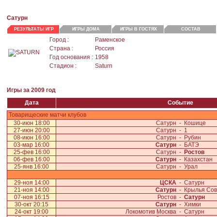
Сатурн
РЕЗУЛЬТАТЫ ИГР
ИГРЫ ДОМА
ИГРЫ В ГОСТЯХ
СОСТАВ
Город :
Раменское
Страна :
Россия
Год основания :
1958
Стадион :
Saturn
Игры за 2009 год
Дата
Событие
Товарищеские матчи клубов
30-июн 18:00
Сатурн
-
Кошице
27-июн 20:00
Сатурн
-
1
08-июн 16:00
Сатурн
-
Рубин
03-мар 16:00
Сатурн
-
БАТЭ
25-фев 16:00
Сатурн
-
Ростов
06-фев 16:00
Сатурн
-
Казахстан
25-янв 16:00
Сатурн
-
Урал
29-ноя 14:00
ЦСКА
-
Сатурн
21-ноя 14:00
Сатурн
-
Крылья Со
07-ноя 16:15
Ростов
-
Сатурн
30-окт 20:15
Сатурн
-
Химки
24-окт 19:00
Локомотив Москва
-
Сатурн