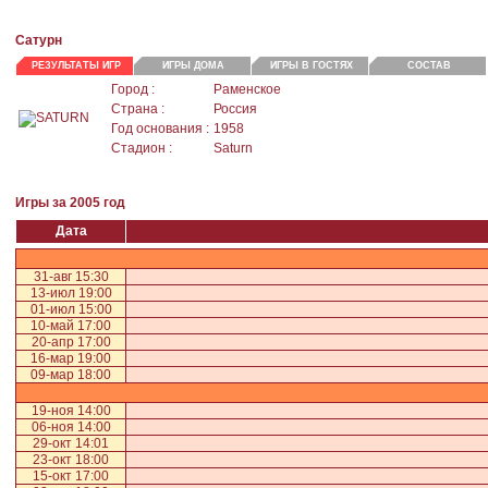
Сатурн
РЕЗУЛЬТАТЫ ИГР
ИГРЫ ДОМА
ИГРЫ В ГОСТЯХ
СОСТАВ
Город :
Раменское
Страна :
Россия
Год основания :
1958
Стадион :
Saturn
Игры за 2005 год
Дата
31-авг 15:30
13-июл 19:00
01-июл 15:00
10-май 17:00
20-апр 17:00
16-мар 19:00
09-мар 18:00
19-ноя 14:00
06-ноя 14:00
29-окт 14:01
23-окт 18:00
15-окт 17:00