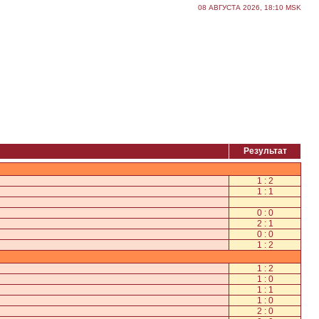
08 АВГУСТА 2026, 18:10 MSK
Результат
1 : 2
1 : 1
0 : 0
2 : 1
0 : 0
1 : 2
1 : 2
1 : 0
1 : 1
1 : 0
2 : 0