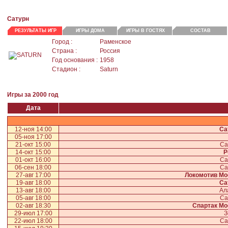
Сатурн
РЕЗУЛЬТАТЫ ИГР
ИГРЫ ДОМА
ИГРЫ В ГОСТЯХ
СОСТАВ
Город :
Раменское
Страна :
Россия
Год основания :
1958
Стадион :
Saturn
Игры за 2000 год
Дата
12-ноя 14:00
Са
05-ноя 17:00
21-окт 15:00
Са
14-окт 15:00
Р
01-окт 16:00
Са
06-сен 18:00
Са
27-авг 17:00
Локомотив Мо
19-авг 18:00
Са
13-авг 18:00
Ал
05-авг 18:00
Са
02-авг 18:30
Спартак Мо
29-июл 17:00
З
22-июл 18:00
Са