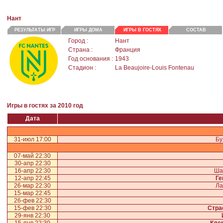
Нант
РЕЗУЛЬТАТЫ ИГР
ИГРЫ ДОМА
ИГРЫ В ГОСТЯХ
СОСТАВ
Город :
Нант
Страна :
Франция
Год основания :
1943
Стадион :
La Beaujoire-Louis Fontenau
Игры в гостях за 2010 год
Дата
31-июл 17:00
Бу
07-май 22:30
30-апр 22:30
16-апр 22:30
Ша
12-апр 22:45
Ге
26-мар 22:30
Ла
15-мар 22:45
26-фев 22:30
15-фев 22:30
Стра
29-янв 22:30