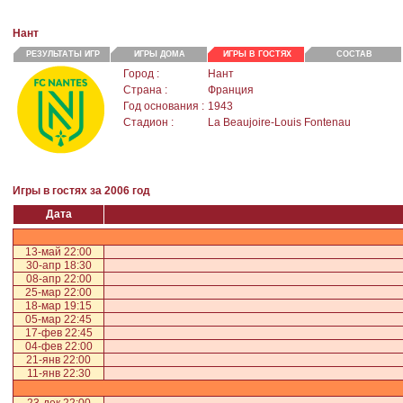
Нант
РЕЗУЛЬТАТЫ ИГР
ИГРЫ ДОМА
ИГРЫ В ГОСТЯХ
СОСТАВ
Город :
Нант
Страна :
Франция
Год основания :
1943
Стадион :
La Beaujoire-Louis Fontenau
Игры в гостях за 2006 год
Дата
13-май 22:00
30-апр 18:30
08-апр 22:00
25-мар 22:00
18-мар 19:15
05-мар 22:45
17-фев 22:45
04-фев 22:00
21-янв 22:00
11-янв 22:30