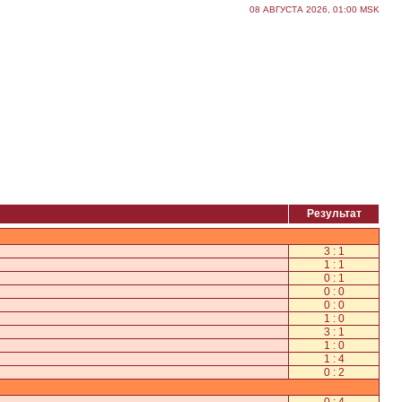
08 АВГУСТА 2026, 01:00 MSK
Результат
3 : 1
1 : 1
0 : 1
0 : 0
0 : 0
1 : 0
3 : 1
1 : 0
1 : 4
0 : 2