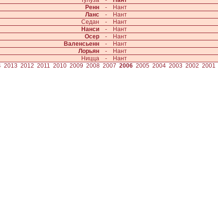
Тулуза
-
Нант
Ренн
-
Нант
Ланс
-
Нант
Седан
-
Нант
Нанси
-
Нант
Осер
-
Нант
Валенсьенн
-
Нант
Лорьян
-
Нант
Ницца
-
Нант
4
2013
2012
2011
2010
2009
2008
2007
2006
2005
2004
2003
2002
2001