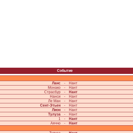
Событие
Ланс
-
Нант
Монако
-
Нант
Страсбур
-
Нант
Нанси
-
Нант
Ле Ман
-
Нант
Сент-Этьен
-
Нант
Лион
-
Нант
Тулуза
-
Нант
1
-
Нант
Аяччо
-
Нант