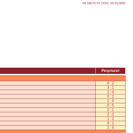
08 АВГУСТА 2026, 00:06 MSK
Результат
0 : 2
3 : 1
2 : 0
0 : 2
2 : 0
0 : 5
2 : 1
2 : 2
1 : 1
0 : 1
2 : 5