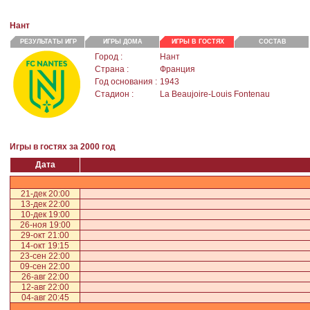
Нант
РЕЗУЛЬТАТЫ ИГР
ИГРЫ ДОМА
ИГРЫ В ГОСТЯХ
СОСТАВ
Город :
Нант
Страна :
Франция
Год основания :
1943
Стадион :
La Beaujoire-Louis Fontenau
Игры в гостях за 2000 год
Дата
21-дек 20:00
13-дек 22:00
10-дек 19:00
26-ноя 19:00
29-окт 21:00
14-окт 19:15
23-сен 22:00
09-сен 22:00
26-авг 22:00
12-авг 22:00
04-авг 20:45