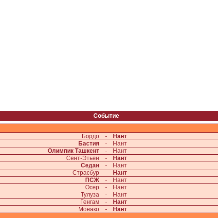
Событие
Бордо
-
Нант
Бастия
-
Нант
Олимпик Ташкент
-
Нант
Сент-Этьен
-
Нант
Седан
-
Нант
Страсбур
-
Нант
ПСЖ
-
Нант
Осер
-
Нант
Тулуза
-
Нант
Генгам
-
Нант
Монако
-
Нант