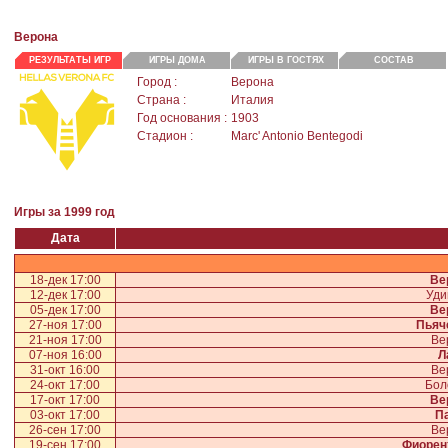
Верона
РЕЗУЛЬТАТЫ ИГР
ИГРЫ ДОМА
ИГРЫ В ГОСТЯХ
СОСТАВ
Город :
Верона
Страна :
Италия
Год основания :
1903
Стадион :
Marc' Antonio Bentegodi
Игры за 1999 год
Дата
18-дек 17:00
Ве
12-дек 17:00
Уди
05-дек 17:00
Ве
27-ноя 17:00
Пьяч
21-ноя 17:00
Ве
07-ноя 16:00
Л
31-окт 16:00
Ве
24-окт 17:00
Бол
17-окт 17:00
Ве
03-окт 17:00
П
26-сен 17:00
Ве
19-сен 17:00
Фиорен