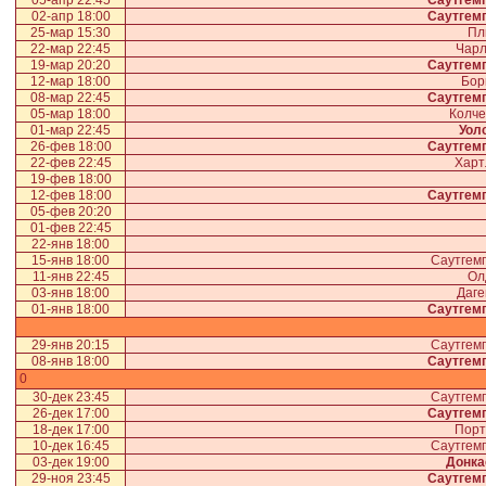
05-апр 22:45
Саутгем
02-апр 18:00
Саутгем
25-мар 15:30
Пл
22-мар 22:45
Чарл
19-мар 20:20
Саутгем
12-мар 18:00
Бор
08-мар 22:45
Саутгем
05-мар 18:00
Колче
01-мар 22:45
Уол
26-фев 18:00
Саутгем
22-фев 22:45
Харт
19-фев 18:00
12-фев 18:00
Саутгем
05-фев 20:20
01-фев 22:45
22-янв 18:00
15-янв 18:00
Саутгем
11-янв 22:45
Ол
03-янв 18:00
Даге
01-янв 18:00
Саутгем
29-янв 20:15
Саутгем
08-янв 18:00
Саутгем
0
30-дек 23:45
Саутгем
26-дек 17:00
Саутгем
18-дек 17:00
Порт
10-дек 16:45
Саутгем
03-дек 19:00
Донка
29-ноя 23:45
Саутгем