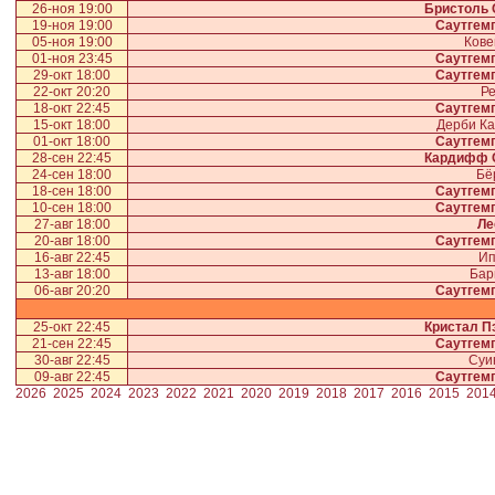
26-ноя 19:00
Бристоль 
19-ноя 19:00
Саутгем
05-ноя 19:00
Кове
01-ноя 23:45
Саутгем
29-окт 18:00
Саутгем
22-окт 20:20
Ре
18-окт 22:45
Саутгем
15-окт 18:00
Дерби К
01-окт 18:00
Саутгем
28-сен 22:45
Кардифф 
24-сен 18:00
Бё
18-сен 18:00
Саутгем
10-сен 18:00
Саутгем
27-авг 18:00
Ле
20-авг 18:00
Саутгем
16-авг 22:45
Ип
13-авг 18:00
Бар
06-авг 20:20
Саутгем
25-окт 22:45
Кристал П
21-сен 22:45
Саутгем
30-авг 22:45
Суи
09-авг 22:45
Саутгем
2026
2025
2024
2023
2022
2021
2020
2019
2018
2017
2016
2015
201