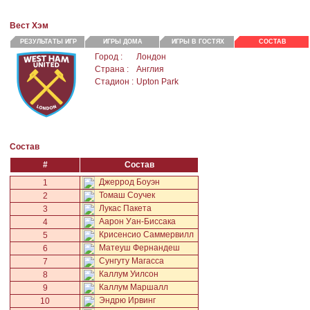
Вест Хэм
РЕЗУЛЬТАТЫ ИГР
ИГРЫ ДОМА
ИГРЫ В ГОСТЯХ
СОСТАВ
Город :
Лондон
Страна :
Англия
Стадион :
Upton Park
Состав
#
Состав
Джеррод Боуэн
1
Томаш Соучек
2
Лукас Пакета
3
Аарон Уан-Биссака
4
Крисенсио Саммервилл
5
Матеуш Фернандеш
6
Сунгуту Магасса
7
Каллум Уилсон
8
Каллум Маршалл
9
Эндрю Ирвинг
10