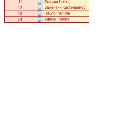
Фредди Поттс
11
Валентин Кастельянос
12
Пабло Фелипе
13
Адама Траоре
14