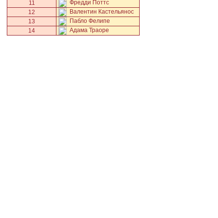
Фредди Поттс
11
Валентин Кастельянос
12
Пабло Фелипе
13
Адама Траоре
14