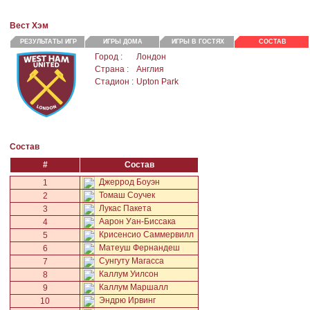
Вест Хэм
РЕЗУЛЬТАТЫ ИГР
ИГРЫ ДОМА
ИГРЫ В ГОСТЯХ
СОСТАВ
Город :
Лондон
Страна :
Англия
Стадион :
Upton Park
Состав
#
Состав
Джеррод Боуэн
1
Томаш Соучек
2
Лукас Пакета
3
Аарон Уан-Биссака
4
Крисенсио Саммервилл
5
Матеуш Фернандеш
6
Сунгуту Магасса
7
Каллум Уилсон
8
Каллум Маршалл
9
Эндрю Ирвинг
10