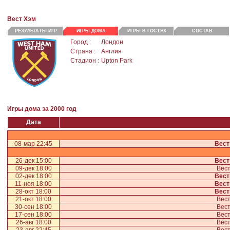
Вест Хэм
РЕЗУЛЬТАТЫ ИГР
ИГРЫ ДОМА
ИГРЫ В ГОСТЯХ
СОСТАВ
Город :
Лондон
Страна :
Англия
Стадион :
Upton Park
Игры дома за 2000 год
Дата
08-мар 22:45
Вест
26-дек 15:00
Вест
09-дек 18:00
Вест
02-дек 18:00
Вест
11-ноя 18:00
Вест
28-окт 18:00
Вест
21-окт 18:00
Вест
30-сен 18:00
Вест
17-сен 18:00
Вест
26-авг 18:00
Вест