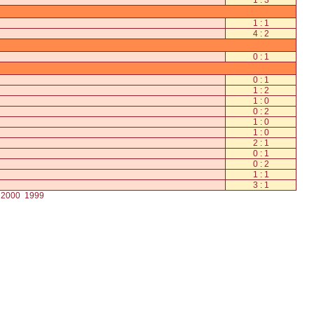
1 : 3
1 : 1
4 : 2
0 : 1
0 : 1
1 : 2
1 : 0
0 : 2
1 : 0
1 : 0
2 : 1
0 : 1
0 : 2
1 : 1
3 : 1
2000
1999