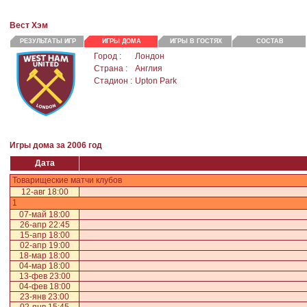
Вест Хэм
РЕЗУЛЬТАТЫ ИГР
ИГРЫ ДОМА
ИГРЫ В ГОСТЯХ
СОСТАВ
Город :
Лондон
Страна :
Англия
Стадион :
Upton Park
Игры дома за 2006 год
Дата
Товарищеские матчи клубов
12-авг 18:00
1
07-май 18:00
26-апр 22:45
15-апр 18:00
02-апр 19:00
18-мар 18:00
04-мар 18:00
13-фев 23:00
04-фев 18:00
23-янв 23:00