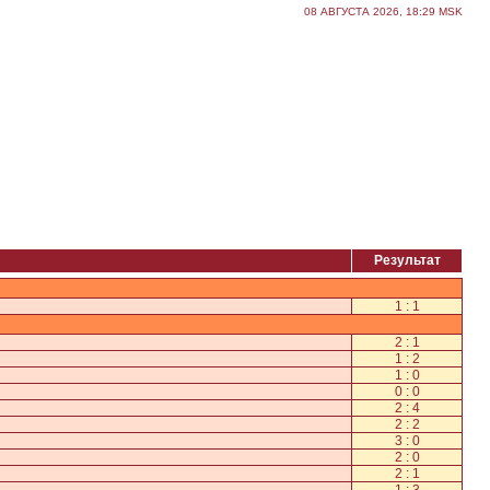
08 АВГУСТА 2026, 18:29 MSK
Результат
1 : 1
2 : 1
1 : 2
1 : 0
0 : 0
2 : 4
2 : 2
3 : 0
2 : 0
2 : 1