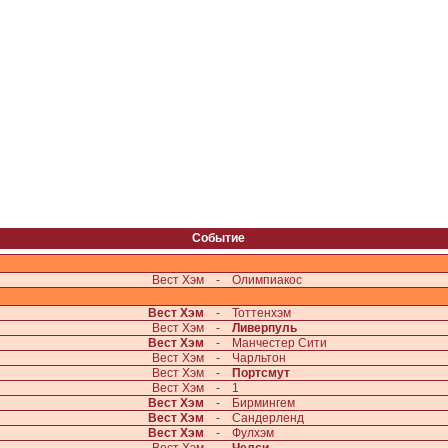
Событие
Вест Хэм
-
Олимпиакос
Вест Хэм
-
Тоттенхэм
Вест Хэм
-
Ливерпуль
Вест Хэм
-
Манчестер Сити
Вест Хэм
-
Чарльтон
Вест Хэм
-
Портсмут
Вест Хэм
-
1
Вест Хэм
-
Бирмингем
Вест Хэм
-
Сандерленд
Вест Хэм
-
Фулхэм