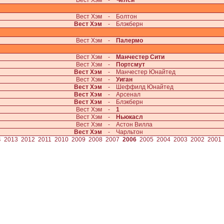
Вест Хэм
-
Челси
Вест Хэм
-
Болтон
Вест Хэм
-
Блэкберн
Вест Хэм
-
Палермо
Вест Хэм
-
Манчестер Сити
Вест Хэм
-
Портсмут
Вест Хэм
-
Манчестер Юнайтед
Вест Хэм
-
Уиган
Вест Хэм
-
Шеффилд Юнайтед
Вест Хэм
-
Арсенал
Вест Хэм
-
Блэкберн
Вест Хэм
-
1
Вест Хэм
-
Ньюкасл
Вест Хэм
-
Астон Вилла
Вест Хэм
-
Чарльтон
4
2013
2012
2011
2010
2009
2008
2007
2006
2005
2004
2003
2002
2001