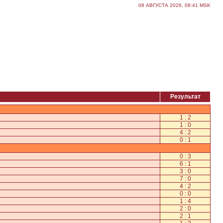
08 АВГУСТА 2026, 08:41 MSK
Результат
1 : 2
1 : 0
4 : 2
0 : 1
0 : 3
6 : 1
3 : 0
7 : 0
4 : 2
0 : 0
1 : 4
2 : 0
2 : 1