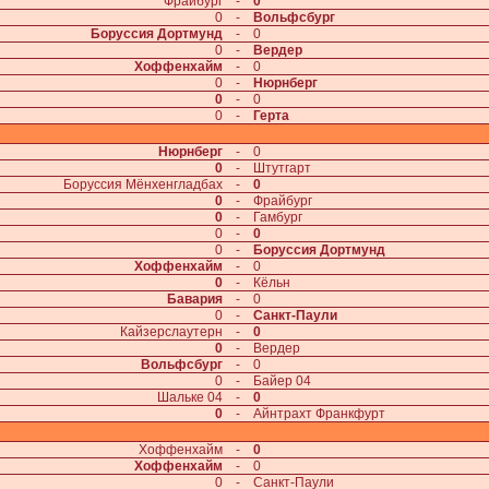
Фрайбург
-
0
0
-
Вольфсбург
Боруссия Дортмунд
-
0
0
-
Вердер
Хоффенхайм
-
0
0
-
Нюрнберг
0
-
0
0
-
Герта
Нюрнберг
-
0
0
-
Штутгарт
Боруссия Мёнхенгладбах
-
0
0
-
Фрайбург
0
-
Гамбург
0
-
0
0
-
Боруссия Дортмунд
Хоффенхайм
-
0
0
-
Кёльн
Бавария
-
0
0
-
Санкт-Паули
Кайзерслаутерн
-
0
0
-
Вердер
Вольфсбург
-
0
0
-
Байер 04
Шальке 04
-
0
0
-
Айнтрахт Франкфурт
Хоффенхайм
-
0
Хоффенхайм
-
0
0
-
Санкт-Паули