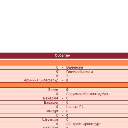
Событие
0
-
Валенсия
0
-
Генчлербирлиги
0
-
1
Арминия Билефельд
-
0
Бохум
-
0
0
-
Боруссия Мёнхенгладбах
Байер 04
-
0
Бавария
-
0
0
-
Шальке 04
Гамбург
-
0
0
-
0
Штутгарт
-
0
0
-
Айнтрахт Франкфурт