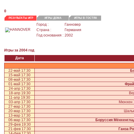
0
РЕЗУЛЬТАТЫ ИГР
ИГРЫ ДОМА
ИГРЫ В ГОСТЯХ
Город :
Ганновер
Страна :
Германия
Год основания :
2002
Игры за 2004 год
Дата
22-май 17:30
Б
15-май 17:30
08-май 17:30
01-май 17:30
Фрай
24-апр 17:30
18-апр 19:30
Ве
11-апр 19:30
03-апр 17:30
Мюнхен 
27-мар 17:30
20-мар 17:30
Шальк
13-мар 17:30
06-мар 17:30
Боруссия Мёнхенгла
29-фев 19:30
21-фев 17:30
Ганза Ро
14-фев 17:30