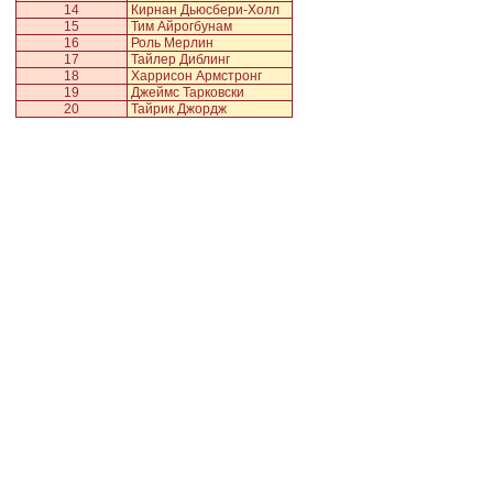
14
Кирнан Дьюсбери-Холл
15
Тим Айрогбунам
16
Роль Мерлин
17
Тайлер Диблинг
18
Харрисон Армстронг
19
Джеймс Тарковски
20
Тайрик Джордж