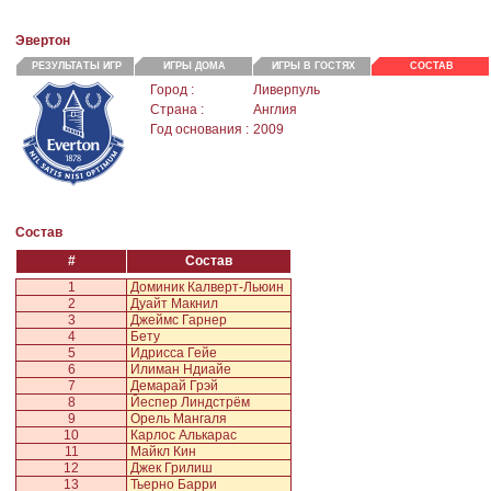
Эвертон
РЕЗУЛЬТАТЫ ИГР
ИГРЫ ДОМА
ИГРЫ В ГОСТЯХ
СОСТАВ
Город :
Ливерпуль
Страна :
Англия
Год основания :
2009
Состав
#
Состав
1
Доминик Калверт-Льюин
2
Дуайт Макнил
3
Джеймс Гарнер
4
Бету
5
Идрисса Гейе
6
Илиман Ндиайе
7
Демарай Грэй
8
Йеспер Линдстрём
9
Орель Мангаля
10
Карлос Алькарас
11
Майкл Кин
12
Джек Грилиш
13
Тьерно Барри