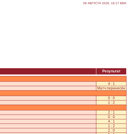
09 АВГУСТА 2026, 16:17 MSK
Результат
4 : 1
Матч перенесён
0 : 0
1 : 2
2 : 1
0 : 0
4 : 1
1 : 2
2 : 0