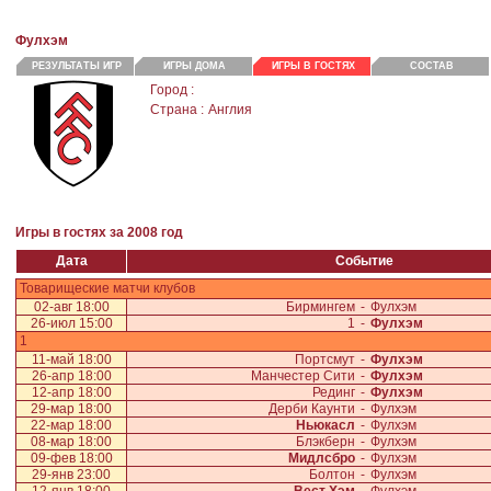
Фулхэм
РЕЗУЛЬТАТЫ ИГР
ИГРЫ ДОМА
ИГРЫ В ГОСТЯХ
СОСТАВ
Город :
Страна :
Англия
Игры в гостях за 2008 год
Дата
Событие
Товарищеские матчи клубов
02-авг 18:00
Бирмингем
-
Фулхэм
26-июл 15:00
1
-
Фулхэм
1
11-май 18:00
Портсмут
-
Фулхэм
26-апр 18:00
Манчестер Сити
-
Фулхэм
12-апр 18:00
Рединг
-
Фулхэм
29-мар 18:00
Дерби Каунти
-
Фулхэм
22-мар 18:00
Ньюкасл
-
Фулхэм
08-мар 18:00
Блэкберн
-
Фулхэм
09-фев 18:00
Мидлсбро
-
Фулхэм
29-янв 23:00
Болтон
-
Фулхэм