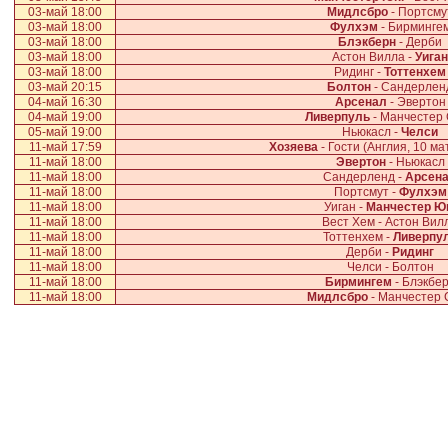
03-май 18:00
Мидлсбро
- Портсму
03-май 18:00
Фулхэм
- Бирминге
03-май 18:00
Блэкберн
- Дерби
03-май 18:00
Астон Вилла -
Уиган
03-май 18:00
Ридинг -
Тоттенхем
03-май 20:15
Болтон
- Сандерлен
04-май 16:30
Арсенал
- Эвертон
04-май 19:00
Ливерпуль
- Манчестер
05-май 19:00
Ньюкасл -
Челси
11-май 17:59
Хозяева
- Гости (Англия, 10 ма
11-май 18:00
Эвертон
- Ньюкасл
11-май 18:00
Сандерленд -
Арсен
11-май 18:00
Портсмут -
Фулхэм
11-май 18:00
Уиган -
Манчестер Ю
11-май 18:00
Вест Хем - Астон Вил
11-май 18:00
Тоттенхем -
Ливерпу
11-май 18:00
Дерби -
Ридинг
11-май 18:00
Челси - Болтон
11-май 18:00
Бирмингем
- Блэкбе
11-май 18:00
Мидлсбро
- Манчестер 