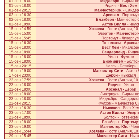
01-сен 18:00
Мидлсбро
- Бирминг
01-сен 18:00
Ридинг -
Вест Хем
01-сен 20:15
Манчестер Юн.
- Санде
02-сен 16:30
Арсенал
- Портсму
02-сен 18:00
Блэкберн
- Манчестер 
02-сен 19:00
Астон Вилла
- Челс
15-сен 14:59
Хозяева
- Гости (Англия, 10
15-сен 15:00
Эвертон -
Манчестер 
15-сен 15:45
Портсмут - Ливерпул
15-сен 16:30
Тоттенхем -
Арсена
15-сен 18:00
Вест Хем
- Мидлсбр
15-сен 18:00
Сандерленд
- Ридин
15-сен 18:00
Уиган - Фулхэм
15-сен 18:00
Бирмингем
- Болто
15-сен 20:15
Челси - Блэкберн
16-сен 19:00
Манчестер Сити
- Астон
17-сен 23:00
Дерби
- Ньюкасл
22-сен 17:59
Хозяева
- Гости (Англия, 10
22-сен 18:00
Ридинг
- Уиган
22-сен 18:00
Арсенал
- Дерби
22-сен 18:00
Ливерпуль - Бирминг
22-сен 18:00
Мидлсбро - Сандерле
22-сен 20:15
Фулхэм - Манчестер С
23-сен 16:30
Ньюкасл
- Вест Хе
23-сен 17:00
Астон Вилла
- Эверт
23-сен 18:00
Болтон - Тоттенхем
23-сен 18:00
Блэкберн -
Портсму
23-сен 19:00
Манчестер Юн.
- Чел
29-сен 15:44
Хозяева
- Гости (Англия, 10
29-сен 15:45
Манчестер Сити
- Нью