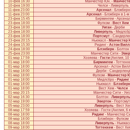
10-фев 16:30
Манчестер Юн. -
Манчесте
10-фев 19:00
Челси - Ливерпуль
11-фев 23:00
Арсенал
- Блэкберн
11-фев 23:00
Арсенал
- Блэкберн в 1-м
23-фев 15:45
Бирмингем - Арсена
23-фев 18:00
Фулхэм -
Вест Хем
23-фев 18:00
Уиган
- Дерби
23-фев 18:00
Ливерпуль
- Мидлсб
23-фев 18:00
Портсмут
- Сандерле
23-фев 20:15
Ньюкасл -
Манчестер 
24-фев 15:30
Ридинг -
Астон Вилл
24-фев 18:00
Блэкберн
- Болтон
25-фев 23:00
Манчестер Сити -
Эвер
01-мар 17:59
Хозяева -
Гости
(Англия, 10
01-мар 18:00
Бирмингем
- Тоттенх
01-мар 18:00
Арсенал - Астон Вил
01-мар 18:00
Дерби - Сандерлен
01-мар 18:00
Фулхэм -
Манчестер Ю
01-мар 18:00
Мидлсбро -
Ридинг
01-мар 18:00
Ньюкасл -
Блэкбер
01-мар 18:00
Вест Хем -
Челси
01-мар 20:15
Манчестер Сити - Уиг
02-мар 16:30
Болтон -
Ливерпул
02-мар 19:00
Эвертон
- Портсмут
05-мар 23:00
Ливерпуль
- Вест Хе
08-мар 17:59
Хозяева - Гости (Англия, 6
08-мар 18:00
Ридинг
- Манчестер С
08-мар 18:00
Блэкберн - Фулхэм
08-мар 18:00
Ливерпуль
- Ньюкас
09-мар 18:00
Тоттенхем
- Вест Хе