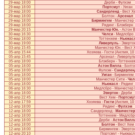
29-мар 18:00
Дерби - Фулхэм
29-мар 18:00
Портсмут
- Уиган
29-мар 18:00
Сандерленд
- Вест Х
29-мар 18:00
Болтон -
Арсенал
29-мар 18:00
Бирмингем
- Манчестер
29-мар 18:00
Ридинг - Блэкберн
29-мар 20:15
Манчестер Юн.
- Астон 
30-мар 16:30
Челси
- Мидлсбро
30-мар 18:00
Тоттенхем -
Ньюкас
30-мар 19:00
Ливерпуль
- Эверто
03-апр 15:45
Манчестер Юн. - Вест 
05-апр 15:44
Хозяева - Гости (Англия, 10
05-апр 15:45
Арсенал - Ливерпул
05-апр 18:00
Блэкберн - Тоттенхе
05-апр 18:00
Астон Вилла
- Болт
05-апр 18:00
Фулхэм -
Сандерлен
05-апр 18:00
Уиган
- Бирмингем
05-апр 18:00
Манчестер Сити -
Чел
05-апр 18:00
Ньюкасл
- Ридинг
06-апр 16:30
Мидлсбро - Манчестер
06-апр 18:00
Эвертон
- Дерби
08-апр 22:45
Вест Хем -
Портсму
12-апр 17:59
Хозяева -
Гости
(Англия, 10
12-апр 18:00
Ридинг -
Фулхэм
12-апр 18:00
Сандерленд -
Манчестер
12-апр 18:00
Тоттенхем - Мидлсбр
12-апр 18:00
Дерби -
Астон Вилл
12-апр 18:00
Болтон
- Вест Хем
12-апр 18:00
Бирмингем - Эверто
12-апр 20:10
Портсмут - Ньюкасл