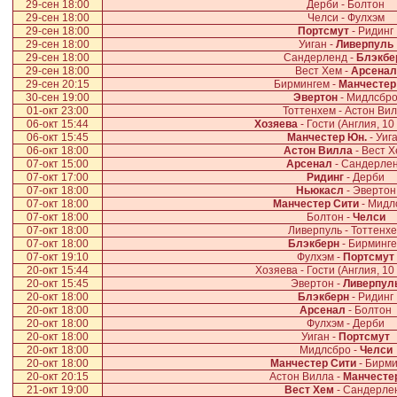
29-сен 18:00
Дерби - Болтон
29-сен 18:00
Челси - Фулхэм
29-сен 18:00
Портсмут
- Ридинг
29-сен 18:00
Уиган -
Ливерпуль
29-сен 18:00
Сандерленд -
Блэкбе
29-сен 18:00
Вест Хем -
Арсенал
29-сен 20:15
Бирмингем -
Манчестер
30-сен 19:00
Эвертон
- Мидлсбр
01-окт 23:00
Тоттенхем - Астон Ви
06-окт 15:44
Хозяева
- Гости (Англия, 10
06-окт 15:45
Манчестер Юн.
- Уиг
06-окт 18:00
Астон Вилла
- Вест Х
07-окт 15:00
Арсенал
- Сандерле
07-окт 17:00
Ридинг
- Дерби
07-окт 18:00
Ньюкасл
- Эвертон
07-окт 18:00
Манчестер Сити
- Мидл
07-окт 18:00
Болтон -
Челси
07-окт 18:00
Ливерпуль - Тоттенх
07-окт 18:00
Блэкберн
- Бирминг
07-окт 19:10
Фулхэм -
Портсмут
20-окт 15:44
Хозяева - Гости (Англия, 10
20-окт 15:45
Эвертон -
Ливерпул
20-окт 18:00
Блэкберн
- Ридинг
20-окт 18:00
Арсенал
- Болтон
20-окт 18:00
Фулхэм - Дерби
20-окт 18:00
Уиган -
Портсмут
20-окт 18:00
Мидлсбро -
Челси
20-окт 18:00
Манчестер Сити
- Бирм
20-окт 20:15
Астон Вилла -
Манчесте
21-окт 19:00
Вест Хем
- Сандерле