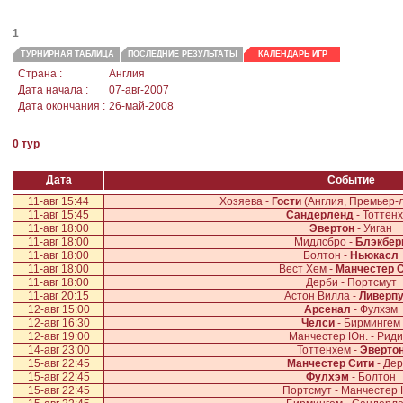
1
ТУРНИРНАЯ ТАБЛИЦА
ПОСЛЕДНИЕ РЕЗУЛЬТАТЫ
КАЛЕНДАРЬ ИГР
Страна :
Англия
Дата начала :
07-авг-2007
Дата окончания :
26-май-2008
0 тур
Дата
Событие
11-авг 15:44
Хозяева -
Гости
(Англия, Премьер-л
11-авг 15:45
Сандерленд
- Тоттен
11-авг 18:00
Эвертон
- Уиган
11-авг 18:00
Мидлсбро -
Блэкбер
11-авг 18:00
Болтон -
Ньюкасл
11-авг 18:00
Вест Хем -
Манчестер 
11-авг 18:00
Дерби - Портсмут
11-авг 20:15
Астон Вилла -
Ливерп
12-авг 15:00
Арсенал
- Фулхэм
12-авг 16:30
Челси
- Бирмингем
12-авг 19:00
Манчестер Юн. - Риди
14-авг 23:00
Тоттенхем -
Эверто
15-авг 22:45
Манчестер Сити
- Де
15-авг 22:45
Фулхэм
- Болтон
15-авг 22:45
Портсмут - Манчестер 