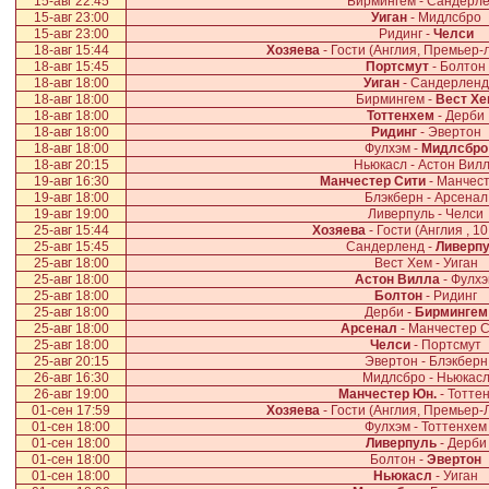
15-авг 22:45
Бирмингем - Сандерл
15-авг 23:00
Уиган
- Мидлсбро
15-авг 23:00
Ридинг -
Челси
18-авг 15:44
Хозяева
- Гости (Англия, Премьер-л
18-авг 15:45
Портсмут
- Болтон
18-авг 18:00
Уиган
- Сандерленд
18-авг 18:00
Бирмингем -
Вест Хе
18-авг 18:00
Тоттенхем
- Дерби
18-авг 18:00
Ридинг
- Эвертон
18-авг 18:00
Фулхэм -
Мидлсбро
18-авг 20:15
Ньюкасл - Астон Вил
19-авг 16:30
Манчестер Сити
- Манчес
19-авг 18:00
Блэкберн - Арсенал
19-авг 19:00
Ливерпуль - Челси
25-авг 15:44
Хозяева
- Гости (Англия , 1
25-авг 15:45
Сандерленд -
Ливерп
25-авг 18:00
Вест Хем - Уиган
25-авг 18:00
Астон Вилла
- Фулх
25-авг 18:00
Болтон
- Ридинг
25-авг 18:00
Дерби -
Бирмингем
25-авг 18:00
Арсенал
- Манчестер 
25-авг 18:00
Челси
- Портсмут
25-авг 20:15
Эвертон - Блэкберн
26-авг 16:30
Мидлсбро - Ньюкас
26-авг 19:00
Манчестер Юн.
- Тотте
01-сен 17:59
Хозяева
- Гости (Англия, Премьер-Л
01-сен 18:00
Фулхэм - Тоттенхем
01-сен 18:00
Ливерпуль
- Дерби
01-сен 18:00
Болтон -
Эвертон
01-сен 18:00
Ньюкасл
- Уиган