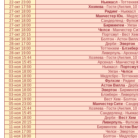
22-окт 23:00
Ньюкасл
- Тоттенхе
27-окт 17:59
Хозяева
- Гости (Англия, 10
27-окт 18:00
Ридинг
- Ньюкасл
27-окт 18:00
Манчестер Юн.
- Мидл
27-окт 18:00
Сандерленд - Фулхэ
27-окт 18:00
Бирмингем
- Уиган
27-окт 18:00
Челси
- Манчестер Си
27-окт 20:15
Портсмут - Вест Хе
28-окт 16:30
Болтон - Астон Вилл
28-окт 17:00
Дерби -
Эвертон
28-окт 18:00
Тоттенхем -
Блэкбер
28-окт 19:00
Ливерпуль - Арсена
03-ноя 15:44
Хозяева - Гости (Англия, 10
03-ноя 15:45
Арсенал - Манчестер 
03-ноя 18:00
Ньюкасл -
Портсму
03-ноя 18:00
Уиган -
Челси
03-ноя 18:00
Мидлсбро - Тоттенхе
03-ноя 18:00
Фулхэм
- Ридинг
03-ноя 18:00
Астон Вилла
- Дерб
03-ноя 18:00
Эвертон
- Бирминге
03-ноя 20:15
Блэкберн - Ливерпул
04-ноя 19:00
Вест Хем - Болтон
05-ноя 23:00
Манчестер Сити
- Санде
10-ноя 15:44
Хозяева - Гости (Англия, 10
10-ноя 15:45
Сандерленд - Ньюка
10-ноя 18:00
Дерби -
Вест Хем
10-ноя 20:15
Ливерпуль
- Фулхэ
11-ноя 16:00
Бирмингем -
Астон Ви
11-ноя 17:00
Челси - Эвертон
11-ноя 18:00
Болтон - Мидлсбро