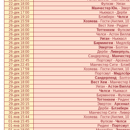
22-дек 18:00
Фулхэм - Уиган
23-дек 15:03
Манчестер Юн.
- Эвер
23-дек 17:00
Ньюкасл - Дерби
23-дек 19:10
Блэкберн -
Челси
26-дек 15:59
Хозяева
- Гости (Англия, 10
26-дек 16:00
Вест Хем - Ридинг
26-дек 16:00
Тоттенхем
- Фулхэм
26-дек 16:00
Челси - Астон Вилл
26-дек 18:00
Уиган
- Ньюкасл
26-дек 18:00
Бирмингем
- Мидлсб
26-дек 18:00
Эвертон
- Болтон
26-дек 18:00
Дерби -
Ливерпуль
26-дек 18:00
Сандерленд -
Манчесте
26-дек 22:45
Портсмут - Арсенал
27-дек 22:45
Манчестер Сити - Блэк
29-дек 17:59
Хозяева - Гости (Англия, 10
29-дек 18:00
Портсмут -
Мидлсбр
29-дек 18:00
Сандерленд
- Болто
29-дек 18:00
Вест Хем
- Манчестер 
29-дек 18:00
Уиган -
Астон Вилл
29-дек 18:00
Челси
- Ньюкасл
29-дек 18:00
Бирмингем - Фулхэм
29-дек 18:00
Тоттенхем
- Ридинг
29-дек 20:15
Эвертон -
Арсенал
30-дек 16:30
Дерби -
Блэкберн
30-дек 19:00
Манчестер Сити - Ливер
01-янв 15:44
Хозяева - Гости (Англия, 10
01-янв 15:45
Фулхэм -
Челси
01-янв 18:00
Ридинг -
Портсмут