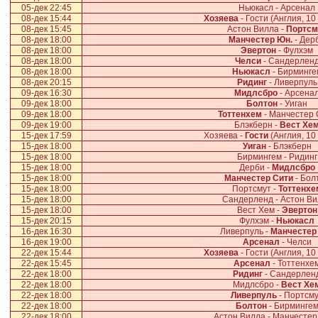
05-дек 22:45
Ньюкасл - Арсенал
08-дек 15:44
Хозяева
- Гости (Англия, 10
08-дек 15:45
Астон Вилла -
Портсм
08-дек 18:00
Манчестер Юн.
- Дер
08-дек 18:00
Эвертон
- Фулхэм
08-дек 18:00
Челси
- Сандерлен
08-дек 18:00
Ньюкасл
- Бирминге
08-дек 20:15
Ридинг
- Ливерпуль
09-дек 16:30
Мидлсбро
- Арсена
09-дек 18:00
Болтон
- Уиган
09-дек 18:00
Тоттенхем
- Манчестер 
09-дек 19:00
Блэкберн -
Вест Хе
15-дек 17:59
Хозяева -
Гости
(Англия, 10
15-дек 18:00
Уиган
- Блэкберн
15-дек 18:00
Бирмингем - Ридинг
15-дек 18:00
Дерби -
Мидлсбро
15-дек 18:00
Манчестер Сити
- Бол
15-дек 18:00
Портсмут -
Тоттенхе
15-дек 18:00
Сандерленд - Астон В
15-дек 18:00
Вест Хем -
Эвертон
15-дек 20:15
Фулхэм -
Ньюкасл
16-дек 16:30
Ливерпуль -
Манчестер
16-дек 19:00
Арсенал
- Челси
22-дек 15:44
Хозяева
- Гости (Англия, 10
22-дек 15:45
Арсенал
- Тоттенхе
22-дек 18:00
Ридинг
- Сандерлен
22-дек 18:00
Мидлсбро -
Вест Хе
22-дек 18:00
Ливерпуль
- Портсм
22-дек 18:00
Болтон
- Бирминге
22-дек 18:00
Астон Вилла - Манчестер