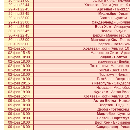
26-янв 18:00
Астон Вилла - Блэкбе
29-янв 22:44
Хозяева
- Гости (Англия, 9
29-янв 22:45
Арсенал
- Ньюкасл
29-янв 22:45
Мидлсбро
- Уиган
29-янв 23:00
Болтон - Фулхэм
29-янв 23:00
Сандерленд
- Бирмин
30-янв 22:45
Вест Хем
- Ливерпул
30-янв 22:45
Челси
- Ридинг
30-янв 22:45
Дерби - Манчестер Си
30-янв 23:00
Манчестер Юн.
- Портс
30-янв 23:00
Эвертон - Тоттенхе
02-фев 15:44
Хозяева
- Гости (Англия, 10
02-фев 15:45
Манчестер Сити -
Арсе
02-фев 18:00
Ридинг -
Болтон
02-фев 18:00
Бирмингем - Дерби
02-фев 18:00
Тоттенхем - Манчестер
02-фев 18:00
Уиган
- Вест Хем
02-фев 18:00
Портсмут - Челси
02-фев 18:00
Блэкберн - Эвертон
02-фев 20:15
Ливерпуль
- Сандерл
03-фев 16:30
Ньюкасл - Мидлсбр
03-фев 19:00
Фулхэм
- Астон Вил
09-фев 15:44
Хозяева - Гости (Англия, 10
09-фев 15:45
Астон Вилла
- Ньюка
09-фев 18:00
Эвертон
- Ридинг
09-фев 18:00
Дерби -
Тоттенхем
09-фев 18:00
Мидлсбро
- Фулхэм
09-фев 18:00
Болтон -
Портсмут
09-фев 18:00
Вест Хем - Бирминге
09-фев 18:00
Сандерленд
- Уига