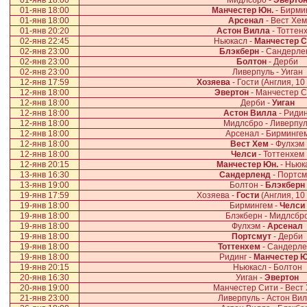
01-янв 18:00
Мидлсбро -
Эверто
01-янв 18:00
Манчестер Юн.
- Бирми
01-янв 18:00
Арсенал
- Вест Хем
01-янв 20:20
Астон Вилла
- Тоттен
02-янв 22:45
Ньюкасл -
Манчестер С
02-янв 23:00
Блэкберн
- Сандерле
02-янв 23:00
Болтон
- Дерби
02-янв 23:00
Ливерпуль - Уиган
12-янв 17:59
Хозяева
- Гости (Англия, 10
12-янв 18:00
Эвертон
- Манчестер С
12-янв 18:00
Дерби -
Уиган
12-янв 18:00
Астон Вилла
- Ридин
12-янв 18:00
Мидлсбро - Ливерпу
12-янв 18:00
Арсенал - Бирминге
12-янв 18:00
Вест Хем
- Фулхэм
12-янв 18:00
Челси
- Тоттенхем
12-янв 20:15
Манчестер Юн.
- Ньюк
13-янв 16:30
Сандерленд
- Портсм
13-янв 19:00
Болтон -
Блэкберн
19-янв 17:59
Хозяева -
Гости
(Англия, 10
19-янв 18:00
Бирмингем -
Челси
19-янв 18:00
Блэкберн - Мидлсбр
19-янв 18:00
Фулхэм -
Арсенал
19-янв 18:00
Портсмут
- Дерби
19-янв 18:00
Тоттенхем
- Сандерл
19-янв 18:00
Ридинг -
Манчестер Ю
19-янв 20:15
Ньюкасл - Болтон
20-янв 16:30
Уиган -
Эвертон
20-янв 19:00
Манчестер Сити - Вест
21-янв 23:00
Ливерпуль - Астон Ви