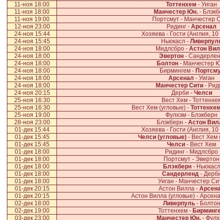
11-ноя 18:00
Тоттенхем
- Уиган
11-ноя 18:00
Манчестер Юн.
- Блэкб
11-ноя 19:00
Портсмут - Манчестер 
12-ноя 23:00
Ридинг -
Арсенал
24-ноя 15:44
Хозяева - Гости (Англия, 10
24-ноя 15:45
Ньюкасл -
Ливерпул
24-ноя 18:00
Мидлсбро -
Астон Ви
24-ноя 18:00
Эвертон
- Сандерле
24-ноя 18:00
Болтон
- Манчестер Ю
24-ноя 18:00
Бирмингем -
Портсм
24-ноя 18:00
Арсенал
- Уиган
24-ноя 18:00
Манчестер Сити
- Рид
24-ноя 20:15
Дерби -
Челси
25-ноя 16:30
Вест Хем - Тоттенхе
25-ноя 16:30
Вест Хем (угловые) -
Тоттенхем
25-ноя 19:00
Фулхэм - Блэкберн
28-ноя 23:00
Блэкберн -
Астон Вил
01-дек 15:44
Хозяева - Гости (Англия, 10
01-дек 15:45
Челси (угловые)
- Вест Хем 
01-дек 15:45
Челси
- Вест Хем
01-дек 18:00
Ридинг - Мидлсбро
01-дек 18:00
Портсмут - Эвертон
01-дек 18:00
Блэкберн
- Ньюкас
01-дек 18:00
Сандерленд
- Дерб
01-дек 18:00
Уиган - Манчестер Си
01-дек 20:15
Астон Вилла -
Арсен
01-дек 20:15
Астон Вилла (угловые) - Арсена
02-дек 18:00
Ливерпуль
- Болто
02-дек 19:00
Тоттенхем -
Бирминг
03-дек 23:00
Манчестер Юн.
- Фулх