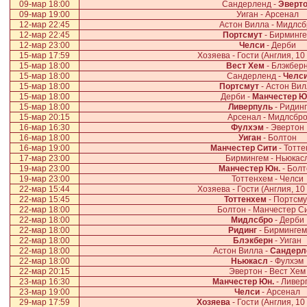
09-мар 18:00
Сандерленд -
Эверт
09-мар 19:00
Уиган - Арсенал
12-мар 22:45
Астон Вилла - Мидлсб
12-мар 22:45
Портсмут
- Бирминг
12-мар 23:00
Челси
- Дерби
15-мар 17:59
Хозяева - Гости (Англия, 10
15-мар 18:00
Вест Хем
- Блэкбер
15-мар 18:00
Сандерленд -
Челс
15-мар 18:00
Портсмут
- Астон Вил
15-мар 18:00
Дерби -
Манчестер Ю
15-мар 18:00
Ливерпуль
- Ридинг
15-мар 20:15
Арсенал - Мидлсбр
16-мар 16:30
Фулхэм
- Эвертон
16-мар 18:00
Уиган
- Болтон
16-мар 19:00
Манчестер Сити
- Тотт
17-мар 23:00
Бирмингем - Ньюкас
19-мар 23:00
Манчестер Юн.
- Болт
19-мар 23:00
Тоттенхем - Челси
22-мар 15:44
Хозяева - Гости (Англия, 10
22-мар 15:45
Тоттенхем
- Портсму
22-мар 18:00
Болтон - Манчестер С
22-мар 18:00
Мидлсбро
- Дерби
22-мар 18:00
Ридинг
- Бирмингем
22-мар 18:00
Блэкберн
- Уиган
22-мар 18:00
Астон Вилла -
Сандерл
22-мар 18:00
Ньюкасл
- Фулхэм
22-мар 20:15
Эвертон - Вест Хем
23-мар 16:30
Манчестер Юн.
- Ливер
23-мар 19:00
Челси
- Арсенал
29-мар 17:59
Хозяева
- Гости (Англия, 10