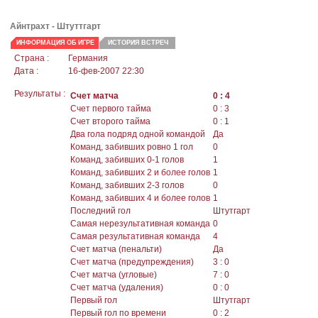
Айнтрахт -
Штуттгарт
ИНФОРМАЦИЯ ОБ ИГРЕ
ИСТОРИЯ ВСТРЕЧ
Страна :
Германия
Дата :
16-фев-2007 22:30
Результаты :
Счет матча
0 : 4
Счет первого тайма
0 : 3
Счет второго тайма
0 : 1
Два гола подряд одной командой
Да
Команд, забивших ровно 1 гол
0
Команд, забивших 0-1 голов
1
Команд, забивших 2 и более голов
1
Команд, забивших 2-3 голов
0
Команд, забивших 4 и более голов
1
Последний гол
Штутгарт
Самая нерезультативная команда
0
Самая результативная команда
4
Счет матча (пенальти)
Да
Счет матча (предупреждения)
3 : 0
Счет матча (угловые)
7 : 0
Счет матча (удаления)
0 : 0
Первый гол
Штутгарт
Первый гол по времени
0 : 2