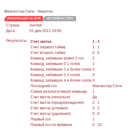
Манчестер Сити - Эвертон
ИНФОРМАЦИЯ ОБ ИГРЕ
ИСТОРИЯ ВСТРЕЧ
Страна :
Англия
Дата :
01-дек-2012 19:00
Результаты :
Счет матча
1 : 1
Счет первого тайма
1 : 1
Счет второго тайма
0 : 0
Команд, забивших ровно 1 гол
2
Команд, забивших 0-1 голов
2
Команд, забивших 2 и более голов
0
Команд, забивших 2-3 голов
0
Команд, забивших 4 и более голов
0
Последний гол
Манчестер Сити
Самая результативная команда
1
Счет матча (пенальти)
Да
Счет матча (предупреждения)
2 : 1
Счет матча (угловые)
5 : 2
Счет матча (удаления)
0 : 0
Первый гол
1
Первый гол по времени
0 : 33