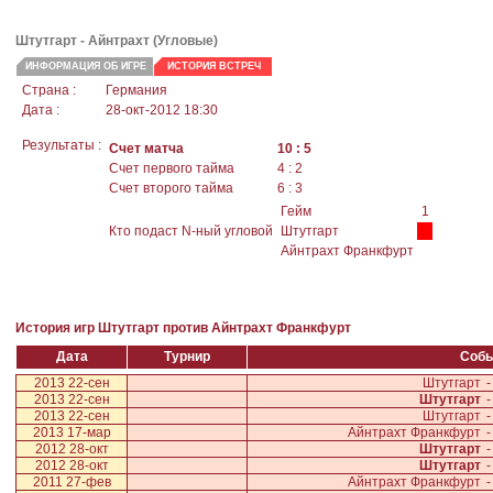
Штутгарт
- Айнтрахт (Угловые)
ИНФОРМАЦИЯ ОБ ИГРЕ
ИСТОРИЯ ВСТРЕЧ
Страна :
Германия
Дата :
28-окт-2012 18:30
Результаты :
Счет матча
10 : 5
Счет первого тайма
4 : 2
Счет второго тайма
6 : 3
Гейм
1
Кто подаст N-ный угловой
Штутгарт
Айнтрахт Франкфурт
История игр Штутгарт против Айнтрахт Франкфурт
Дата
Турнир
Соб
2013 22-сен
Штутгарт
-
2013 22-сен
Штутгарт
-
2013 22-сен
Штутгарт
-
2013 17-мар
Айнтрахт Франкфурт
-
2012 28-окт
Штутгарт
-
2012 28-окт
Штутгарт
-
2011 27-фев
Айнтрахт Франкфурт
-