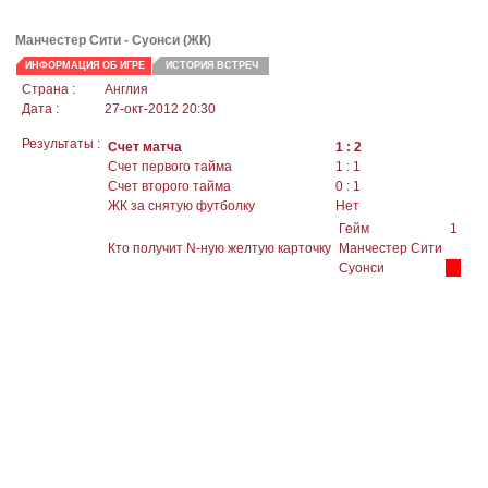
Манчестер Сити -
Суонси
(ЖК)
ИНФОРМАЦИЯ ОБ ИГРЕ
ИСТОРИЯ ВСТРЕЧ
Страна :
Англия
Дата :
27-окт-2012 20:30
Результаты :
Счет матча
1 : 2
Счет первого тайма
1 : 1
Счет второго тайма
0 : 1
ЖК за снятую футболку
Нет
Гейм
1
Кто получит N-ную желтую карточку
Манчестер Сити
Суонси