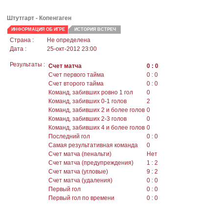
Штутгарт - Копенгаген
ИНФОРМАЦИЯ ОБ ИГРЕ
ИСТОРИЯ ВСТРЕЧ
Страна :
Не определена
Дата :
25-окт-2012 23:00
Результаты :
Счет матча
0 : 0
Счет первого тайма
0 : 0
Счет второго тайма
0 : 0
Команд, забивших ровно 1 гол
0
Команд, забивших 0-1 голов
2
Команд, забивших 2 и более голов
0
Команд, забивших 2-3 голов
0
Команд, забивших 4 и более голов
0
Последний гол
0 : 0
Самая результативная команда
0
Счет матча (пенальти)
Нет
Счет матча (предупреждения)
1 : 2
Счет матча (угловые)
9 : 2
Счет матча (удаления)
0 : 0
Первый гол
0 : 0
Первый гол по времени
0 : 0