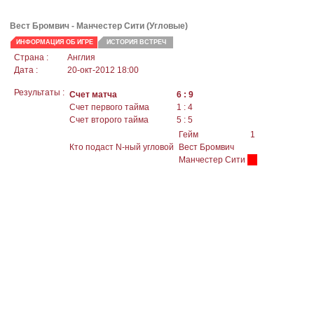
Вест Бромвич -
Манчестер Сити
(Угловые)
ИНФОРМАЦИЯ ОБ ИГРЕ
ИСТОРИЯ ВСТРЕЧ
Страна :
Англия
Дата :
20-окт-2012 18:00
Результаты :
Счет матча
6 : 9
Счет первого тайма
1 : 4
Счет второго тайма
5 : 5
Гейм
1
Кто подаст N-ный угловой
Вест Бромвич
Манчестер Сити