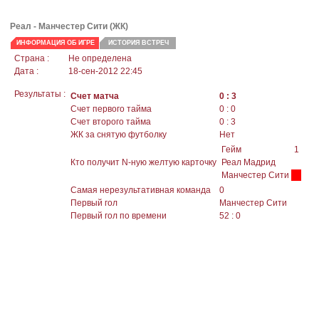
Реал -
Манчестер Сити
(ЖК)
ИНФОРМАЦИЯ ОБ ИГРЕ
ИСТОРИЯ ВСТРЕЧ
Страна :
Не определена
Дата :
18-сен-2012 22:45
Результаты :
Счет матча
0 : 3
Счет первого тайма
0 : 0
Счет второго тайма
0 : 3
ЖК за снятую футболку
Нет
Гейм
1
Кто получит N-ную желтую карточку
Реал Мадрид
Манчестер Сити
Самая нерезультативная команда
0
Первый гол
Манчестер Сити
Первый гол по времени
52 : 0