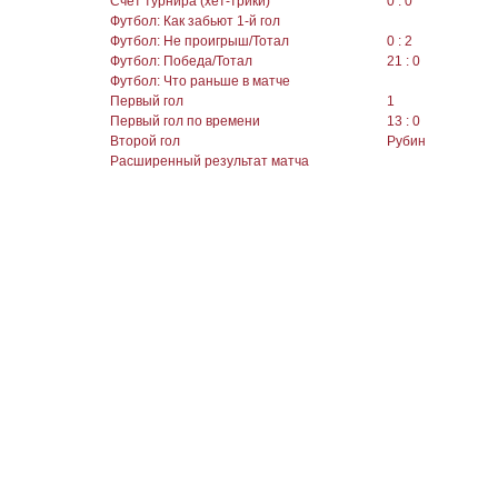
Счет турнира (хет-трики)
0 : 0
Футбол: Как забьют 1-й гол
Футбол: Не проигрыш/Тотал
0 : 2
Футбол: Победа/Тотал
21 : 0
Футбол: Что раньше в матче
Первый гол
1
Первый гол по времени
13 : 0
Второй гол
Рубин
Расширенный результат матча