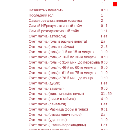
1
Незабитых пенальти
0 : 0
Последний гол
1
Самая результативная команда
2
Самый НЕрезультативный тайм
0 : 1
Самый резелуьтативный тайм
1 : 1
Счет матча (автоголы)
Нет
Счет матча (голы в разные ворота)
Да
Счет матча (голы в таймах)
2 : 3
Счет матча (голы) с 1-й по 15-ю минуты
1 : 0
Счет матча (голы) с 16-й по 30-ю минуты
0 : 0
Счет матча (голы) с 31-й мин. до перерыва
0 : 0
Счет матча (голы) с 46-й по 60-ю минуты
0 : 0
Счет матча (голы) с 61-й по 75-ю минуты
1 : 0
Счет матча (голы) с 76-й мин. до конца
1 : 0
Счет матча (дубли)
Нет
Счет матча (замены)
0 : 0
Счет матча (мин. ничья/не ничья)
31 : 59
Счет матча (ничьи в таймах)
4 : 0
Счет матча (пенальти)
Нет
Счет матча (Разница форы в голах)
0 : 1
Счет матча (сумма минут голов)
Да
Счет матча (удаления)
1 : 0
Счет матча (штанги/перекладины)
Нет