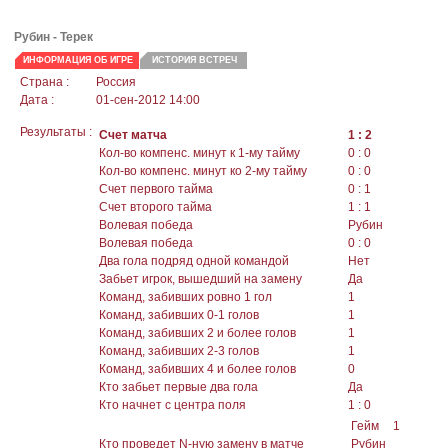
Рубин -
Терек
ИНФОРМАЦИЯ ОБ ИГРЕ
ИСТОРИЯ ВСТРЕЧ
Страна :
Россия
Дата :
01-сен-2012 14:00
Результаты :
Счет матча
1 : 2
Кол-во компенс. минут к 1-му тайму
0 : 0
Кол-во компенс. минут ко 2-му тайму
0 : 0
Счет первого тайма
0 : 1
Счет второго тайма
1 : 1
Волевая победа
Рубин
Волевая победа
0 : 0
Два гола подряд одной командой
Нет
Забьет игрок, вышедший на замену
Да
Команд, забивших ровно 1 гол
1
Команд, забивших 0-1 голов
1
Команд, забивших 2 и более голов
1
Команд, забивших 2-3 голов
1
Команд, забивших 4 и более голов
0
Кто забьет первые два гола
Да
Кто начнет с центра поля
1 : 0
Гейм
1
Кто проведет N-ную замену в матче
Рубин