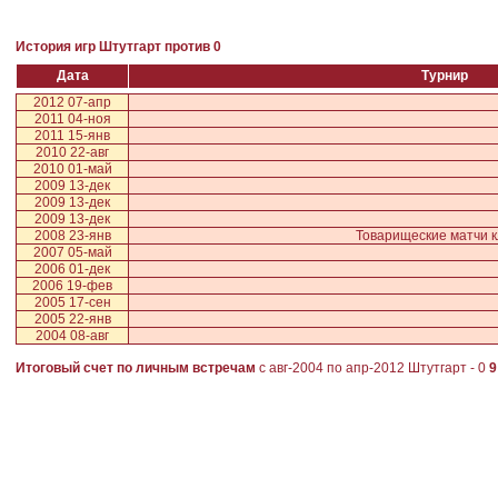
История игр Штутгарт против 0
Дата
Турнир
2012 07-апр
2011 04-ноя
2011 15-янв
2010 22-авг
2010 01-май
2009 13-дек
2009 13-дек
2009 13-дек
2008 23-янв
Товарищеские матчи к
2007 05-май
2006 01-дек
2006 19-фев
2005 17-сен
2005 22-янв
2004 08-авг
Итоговый счет по личным встречам
с авг-2004 по апр-2012
Штутгарт
-
0
9