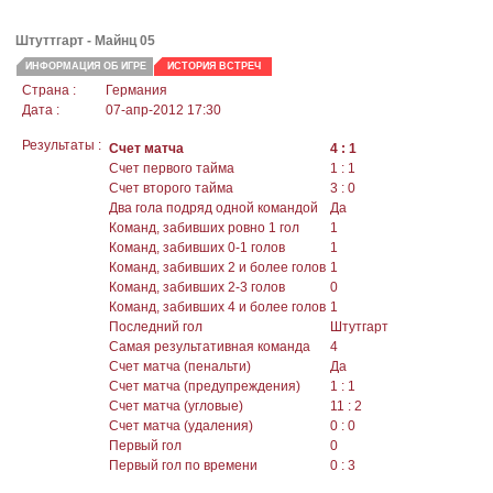
Штуттгарт
- Майнц 05
ИНФОРМАЦИЯ ОБ ИГРЕ
ИСТОРИЯ ВСТРЕЧ
Страна :
Германия
Дата :
07-апр-2012 17:30
Результаты :
Счет матча
4 : 1
Счет первого тайма
1 : 1
Счет второго тайма
3 : 0
Два гола подряд одной командой
Да
Команд, забивших ровно 1 гол
1
Команд, забивших 0-1 голов
1
Команд, забивших 2 и более голов
1
Команд, забивших 2-3 голов
0
Команд, забивших 4 и более голов
1
Последний гол
Штутгарт
Самая результативная команда
4
Счет матча (пенальти)
Да
Счет матча (предупреждения)
1 : 1
Счет матча (угловые)
11 : 2
Счет матча (удаления)
0 : 0
Первый гол
0
Первый гол по времени
0 : 3