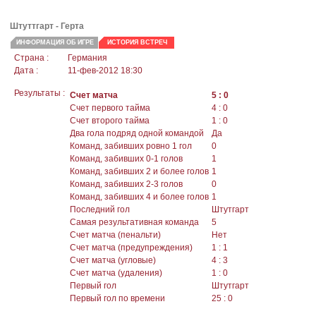
Штуттгарт
- Герта
ИНФОРМАЦИЯ ОБ ИГРЕ
ИСТОРИЯ ВСТРЕЧ
Страна :
Германия
Дата :
11-фев-2012 18:30
Результаты :
Счет матча
5 : 0
Счет первого тайма
4 : 0
Счет второго тайма
1 : 0
Два гола подряд одной командой
Да
Команд, забивших ровно 1 гол
0
Команд, забивших 0-1 голов
1
Команд, забивших 2 и более голов
1
Команд, забивших 2-3 голов
0
Команд, забивших 4 и более голов
1
Последний гол
Штутгарт
Самая результативная команда
5
Счет матча (пенальти)
Нет
Счет матча (предупреждения)
1 : 1
Счет матча (угловые)
4 : 3
Счет матча (удаления)
1 : 0
Первый гол
Штутгарт
Первый гол по времени
25 : 0