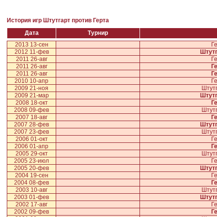
История игр Штутгарт против Герта
Дата
Турнир
2013 13-сен
Г
2012 11-фев
Штутг
2011 26-авг
Г
2011 26-авг
Г
2011 26-авг
Г
2010 10-апр
Г
2009 21-ноя
Штут
2009 21-мар
Штутг
2008 18-окт
Г
2008 09-фев
Штут
2007 18-авг
Г
2007 28-фев
Штутг
2007 23-фев
Штут
2006 01-окт
Г
2006 01-апр
Г
2005 29-окт
Штут
2005 23-июл
Г
2005 20-фев
Штутг
2004 19-сен
Г
2004 08-фев
Г
2003 10-авг
Штут
2003 01-фев
Штутг
2002 17-авг
Г
2002 09-фев
Г