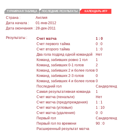
ТУРНИРНАЯ ТАБЛИЦА
ПОСЛЕДНИЕ РЕЗУЛЬТАТЫ
КАЛЕНДАРЬ ИГР
Страна :
Англия
Дата начала :
01-янв-2012
Дата окончания :
28-дек-2011
Результаты :
Счет матча
1 : 0
Счет первого тайма
0 : 0
Счет второго тайма
1 : 0
Два гола подряд одной командой
Нет
Команд, забивших ровно 1 гол
1
Команд, забивших 0-1 голов
2
Команд, забивших 2 и более голов
0
Команд, забивших 2-3 голов
0
Команд, забивших 4 и более голов
0
Последний гол
Сандерленд
Самая результативная команда
1
Счет матча (пенальти)
Нет
Счет матча (предупреждения)
1 : 1
Счет матча (угловые)
1 : 10
Счет матча (удаления)
0 : 0
Первый гол
Сандерленд
Первый гол по времени
90 : 0
Расширенный результат матча