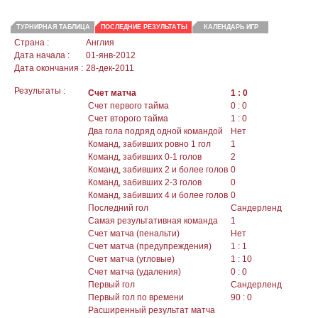
ТУРНИРНАЯ ТАБЛИЦА
ПОСЛЕДНИЕ РЕЗУЛЬТАТЫ
КАЛЕНДАРЬ ИГР
Страна :
Англия
Дата начала :
01-янв-2012
Дата окончания :
28-дек-2011
Результаты :
Счет матча
1 : 0
Счет первого тайма
0 : 0
Счет второго тайма
1 : 0
Два гола подряд одной командой
Нет
Команд, забивших ровно 1 гол
1
Команд, забивших 0-1 голов
2
Команд, забивших 2 и более голов
0
Команд, забивших 2-3 голов
0
Команд, забивших 4 и более голов
0
Последний гол
Сандерленд
Самая результативная команда
1
Счет матча (пенальти)
Нет
Счет матча (предупреждения)
1 : 1
Счет матча (угловые)
1 : 10
Счет матча (удаления)
0 : 0
Первый гол
Сандерленд
Первый гол по времени
90 : 0
Расширенный результат матча