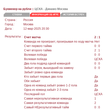
Букмекер на рубли ::
ЦСКА
- Динамо Москва
СТАВКИ
ИНФОРМАЦИЯ ОБ ИГРЕ
ИСТОРИЯ ВСТРЕЧ
Страна :
Россия
Город :
Москва
Дата :
12-мар-2025 20:30
Результаты :
Счет матча
2 : 1
Команда не проиграет, проигрывая по ходу матча
Нет
Счет первого тайма
0 : 0
Счет второго тайма
2 : 1
Волевая победа
0 : 0
Волевая победа
ЦСКА
Два гола подряд одной командой
0 : 0
Забьет игрок, вышедший на замену
0 : 0
Забьёт ровно одна команда
Кто забьет первые два гола
Да
Обе забьют
Да
Одна из команд забьёт ровно 1-2 гола
Да
Одна из команд забьёт 2-3 гола
Да
Последний гол
ЦСКА
Самая нерезультативная команда
1
Самая результативная команда
2
Самый НЕрезультативный тайм
0 : 0