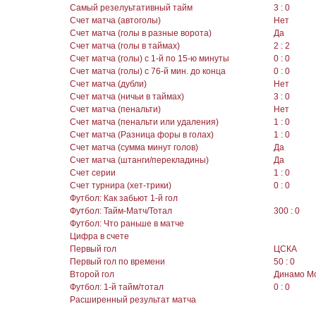
Самый резелуьтативный тайм
3 : 0
Счет матча (автоголы)
Нет
Счет матча (голы в разные ворота)
Да
Счет матча (голы в таймах)
2 : 2
Счет матча (голы) с 1-й по 15-ю минуты
0 : 0
Счет матча (голы) с 76-й мин. до конца
0 : 0
Счет матча (дубли)
Нет
Счет матча (ничьи в таймах)
3 : 0
Счет матча (пенальти)
Нет
Счет матча (пенальти или удаления)
1 : 0
Счет матча (Разница форы в голах)
1 : 0
Счет матча (сумма минут голов)
Да
Счет матча (штанги/перекладины)
Да
Счет серии
1 : 0
Счет турнира (хет-трики)
0 : 0
Футбол: Как забьют 1-й гол
Футбол: Тайм-Матч/Тотал
300 : 0
Футбол: Что раньше в матче
Цифра в счете
Первый гол
ЦСКА
Первый гол по времени
50 : 0
Второй гол
Динамо М
Футбол: 1-й тайм/тотал
0 : 0
Расширенный результат матча